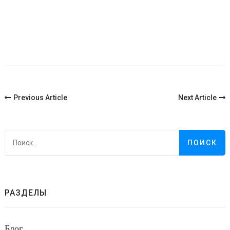
Post
Previous Article
Next Article
Navigation
Н
РАЗДЕЛЫ
Блог